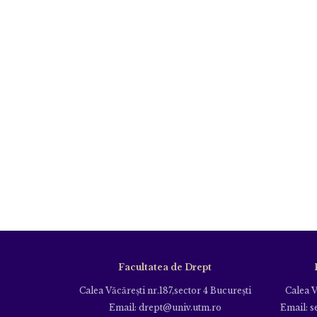
Facultatea de Drept
Calea Văcăreşti nr.187,sector 4 Bucureşti
Calea V
Email: drept@univ.utm.ro
Email: s