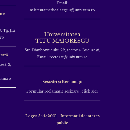
Email:
asistentamedicala.tgjiu@univ.utm.ro
nțe
, Tg. Jiu
Universitatea
.ro
TITU MAIORESCU
Str. Dâmbovnicului 22, sector 4, București,
tară
Email: rectorat@univ.utm.ro
ect. 3,
utm.ro
Sesizări și Reclamații
Formular reclamație sesizare : click aici!
Legea 544/2001 - Informații de interes
public