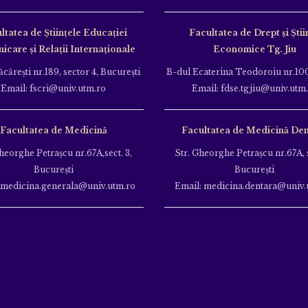
ltatea de Ştiinţele Educației
Facultatea de Drept și Știi
care și Relații Internaționale
Economice Tg. Jiu
căreşti nr.189, sector 4, Bucureşti
B-dul Ecaterina Teodoroiu nr.100
Email: fscri@univ.utm.ro
Email: fdse.tgjiu@univ.utm
Facultatea de Medicină
Facultatea de Medicină Den
heorghe Petraşcu nr.67A,sect. 3,
Str. Gheorghe Petraşcu nr.67A, s
Bucureşti
Bucureşti
 medicina.generala@univ.utm.ro
Email: medicina.dentara@univ.