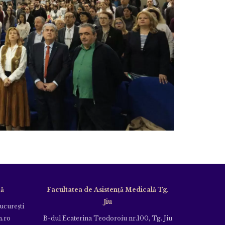
că
Facultatea de Asistență Medicală Tg.
Jiu
Bucureşti
m.ro
B-dul Ecaterina Teodoroiu nr.100, Tg. Jiu