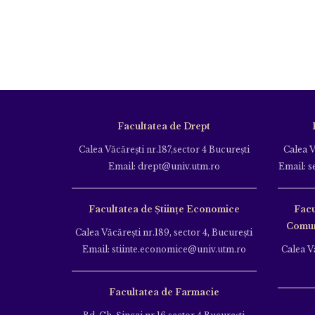
Facultatea de Drept
Calea Văcăreşti nr.187,sector 4 Bucureşti
Calea V
Email: drept@univ.utm.ro
Email: s
Facultatea de Științe Economice
Facu
Comuni
Calea Văcăreşti nr.189, sector 4, Bucureşti
Email: stiinte.economice@univ.utm.ro
Calea Vă
Facultatea de Farmacie