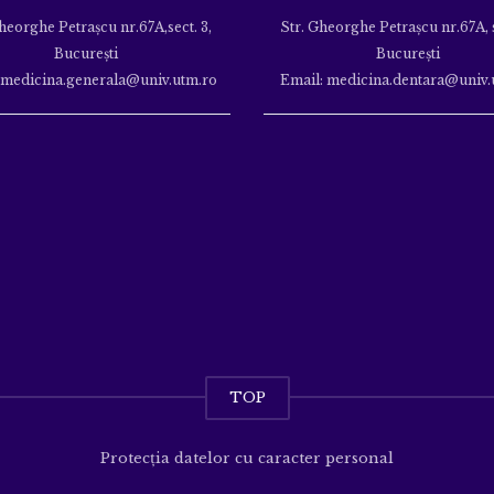
heorghe Petraşcu nr.67A,sect. 3,
Str. Gheorghe Petraşcu nr.67A, s
Bucureşti
Bucureşti
 medicina.generala@univ.utm.ro
Email: medicina.dentara@univ.
TOP
Protecția datelor cu caracter personal