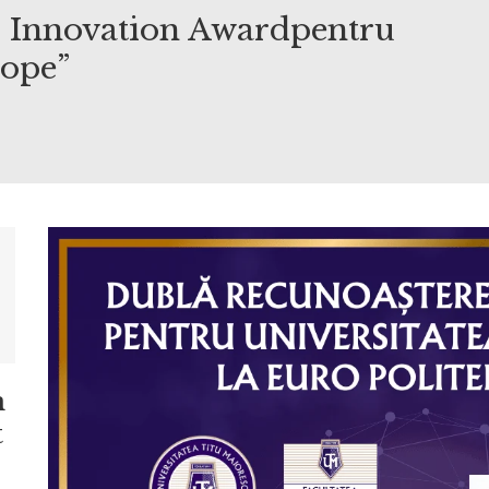
i Innovation Awardpentru
cope”
n
t