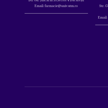
Bd. Gh. Şincai nr.16,sector 4 Bucureşti
Email: farmacie@univ.utm.ro
Str. G
Email: