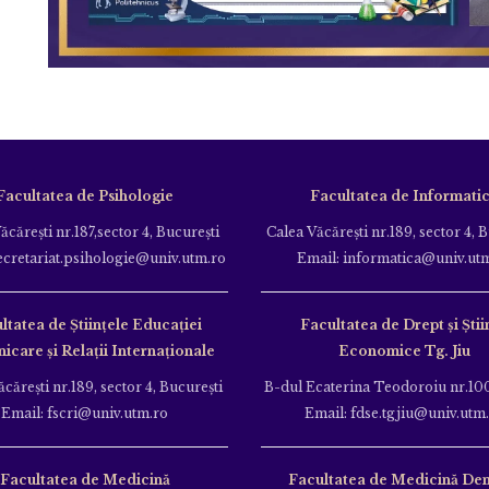
Facultatea de Psihologie
Facultatea de Informati
ăcăreşti nr.187,sector 4, Bucureşti
Calea Văcăreşti nr.189, sector 4, 
ecretariat.psihologie@univ.utm.ro
Email: informatica@univ.ut
ltatea de Ştiinţele Educației
Facultatea de Drept și Știi
care și Relații Internaționale
Economice Tg. Jiu
căreşti nr.189, sector 4, Bucureşti
B-dul Ecaterina Teodoroiu nr.100
Email: fscri@univ.utm.ro
Email: fdse.tgjiu@univ.utm
Facultatea de Medicină
Facultatea de Medicină Den