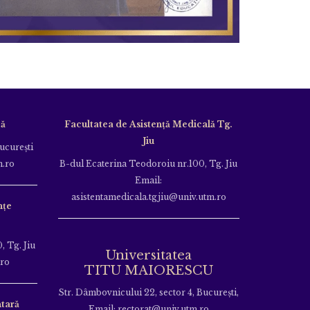
că
Facultatea de Asistență Medicală Tg.
Jiu
Bucureşti
m.ro
B-dul Ecaterina Teodoroiu nr.100, Tg. Jiu
Email:
asistentamedicala.tgjiu@univ.utm.ro
nțe
, Tg. Jiu
Universitatea
.ro
TITU MAIORESCU
Str. Dâmbovnicului 22, sector 4, București,
tară
Email: rectorat@univ.utm.ro