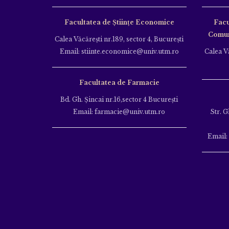
Facultatea de Științe Economice
Facu
Comuni
Calea Văcăreşti nr.189, sector 4, Bucureşti
Email: stiinte.economice@univ.utm.ro
Calea Vă
Facultatea de Farmacie
Bd. Gh. Şincai nr.16,sector 4 Bucureşti
Email: farmacie@univ.utm.ro
Str. G
Email: