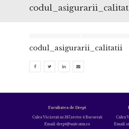
codul_asigurarii_calitat
codul_asigurarii_calitatii
Facultatea de Drept
Calea Văcăreşti nr.187,sector 4 Bucureşti
Calea V
Email: drept@univ.utm.ro
Email: s