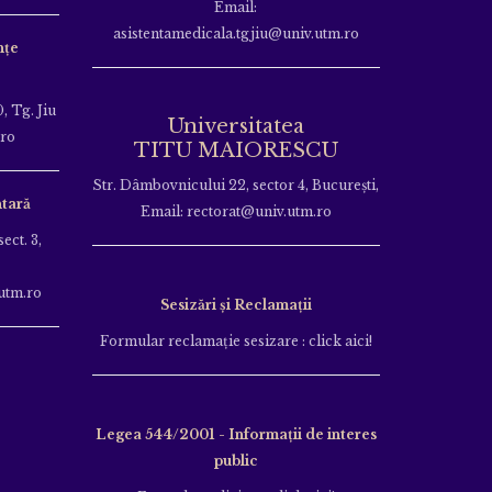
Email:
asistentamedicala.tgjiu@univ.utm.ro
nțe
, Tg. Jiu
Universitatea
.ro
TITU MAIORESCU
Str. Dâmbovnicului 22, sector 4, București,
tară
Email: rectorat@univ.utm.ro
ect. 3,
utm.ro
Sesizări și Reclamații
Formular reclamație sesizare : click aici!
Legea 544/2001 - Informații de interes
public