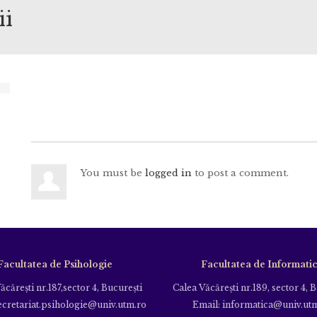
ii
You must be
logged in
to post a comment.
Facultatea de Psihologie
Facultatea de Informati
ăcăreşti nr.187,sector 4, Bucureşti
Calea Văcăreşti nr.189, sector 4, 
ecretariat.psihologie@univ.utm.ro
Email: informatica@univ.ut