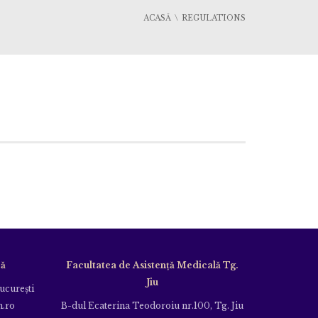
ACASĂ
REGULATIONS
că
Facultatea de Asistență Medicală Tg.
Jiu
Bucureşti
m.ro
B-dul Ecaterina Teodoroiu nr.100, Tg. Jiu