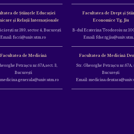
ltatea de Ştiinţele Educației
Facultatea de Drept și Știi
care și Relații Internaționale
Economice Tg. Jiu
căreşti nr.189, sector 4, Bucureşti
B-dul Ecaterina Teodoroiu nr.100
Email: fscri@univ.utm.ro
Email: fdse.tgjiu@univ.utm
Facultatea de Medicină
Facultatea de Medicină Den
heorghe Petraşcu nr.67A,sect. 3,
Str. Gheorghe Petraşcu nr.67A, s
Bucureşti
Bucureşti
 medicina.generala@univ.utm.ro
Email: medicina.dentara@univ.