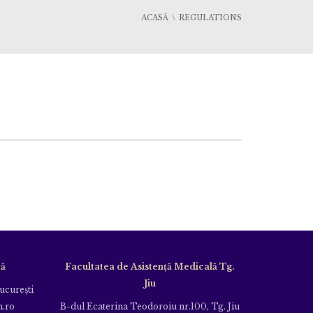
ACASĂ
REGULATIONS
că
Facultatea de Asistență Medicală Tg.
Jiu
Bucureşti
m.ro
B-dul Ecaterina Teodoroiu nr.100, Tg. Jiu