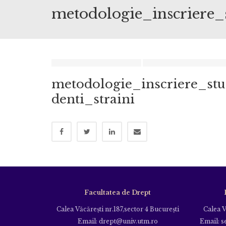
metodologie_inscriere_s
metodologie_inscriere_stu
denti_straini
Facultatea de Drept
Calea Văcăreşti nr.187,sector 4 Bucureşti
Calea V
Email: drept@univ.utm.ro
Email: s