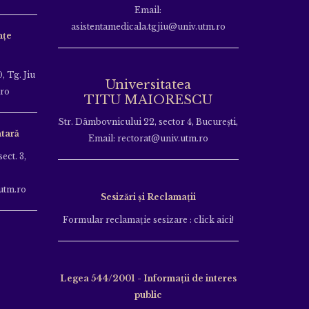
Email:
asistentamedicala.tgjiu@univ.utm.ro
nțe
, Tg. Jiu
Universitatea
.ro
TITU MAIORESCU
Str. Dâmbovnicului 22, sector 4, București,
tară
Email: rectorat@univ.utm.ro
ect. 3,
utm.ro
Sesizări și Reclamații
Formular reclamație sesizare : click aici!
Legea 544/2001 - Informații de interes
public