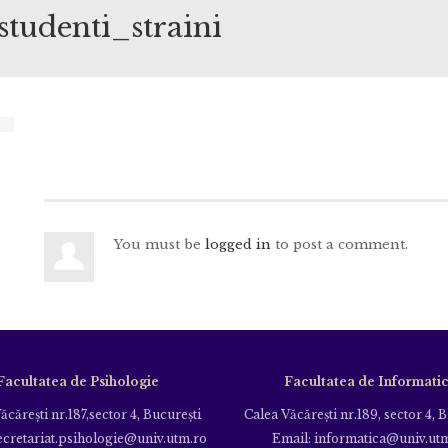
tudenti_straini
You must be
logged in
to post a comment.
Facultatea de Psihologie
Facultatea de Informati
ăcăreşti nr.187,sector 4, Bucureşti
Calea Văcăreşti nr.189, sector 4, 
ecretariat.psihologie@univ.utm.ro
Email: informatica@univ.ut