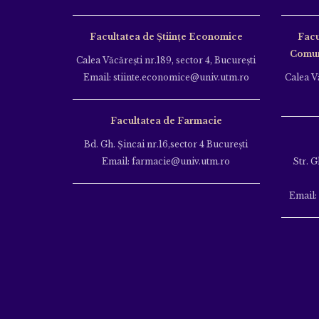
Facultatea de Științe Economice
Facu
Comuni
Calea Văcăreşti nr.189, sector 4, Bucureşti
Email: stiinte.economice@univ.utm.ro
Calea Vă
Facultatea de Farmacie
Bd. Gh. Şincai nr.16,sector 4 Bucureşti
Email: farmacie@univ.utm.ro
Str. G
Email: