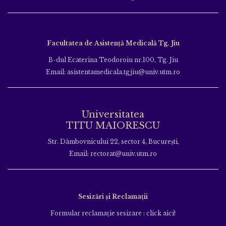
Facultatea de Asistență Medicală Tg. Jiu
B-dul Ecaterina Teodoroiu nr.100, Tg. Jiu
Email: asistentamedicala.tgjiu@univ.utm.ro
Universitatea
TITU MAIORESCU
Str. Dâmbovnicului 22, sector 4, București,
Email: rectorat@univ.utm.ro
Sesizări și Reclamații
Formular reclamație sesizare : click aici!