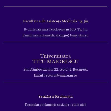
Facultatea de Asistență Medicală Tg. Jiu
B-dul Ecaterina Teodoroiu nr.100, Tg. Jiu
Email: asistentamedicala.tgjiu@univ.utm.ro
Universitatea
TITU MAIORESCU
Str. Dâmbovnicului 22, sector 4, București,
Email: rectorat@univ.utm.ro
Sesizări și Reclamații
Formular reclamație sesizare : click aici!