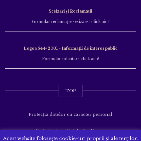
Sesizări și Reclamații
Formular reclamație sesizare : click aici!
Legea 544/2001 - Informații de interes public
Formular solicitare click aici!
TOP
Protecția datelor cu caracter personal
Website dezvoltat de
SenDesign
Acest website folosește cookie-uri proprii și ale terților.