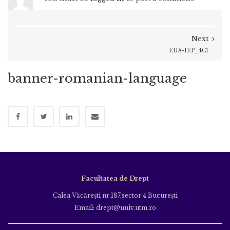
Next
EUA-IEP_4C1
banner-romanian-language
Facultatea de Drept
Calea Văcăreşti nr.187,sector 4 Bucureşti
Email: drept@univ.utm.ro