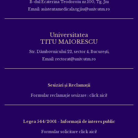
B-dul Ecaterina Teodoroiu nr.100, Tg. Jiu
Email: asistentamedicala.tgjiu@univ.utm.ro
Universitatea
TITU MAIORESCU
Str. Dâmbovnicului 22, sector 4, București,
Email: rectorat@univ.utm.ro
Sesizări și Reclamații
Formular reclamație sesizare : click aici!
Legea 544/2001 - Informații de interes public
Formular solicitare click aici!