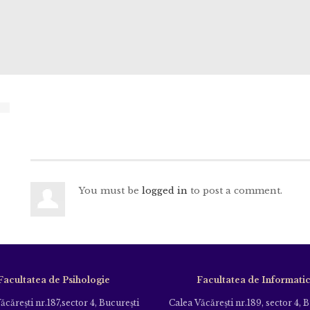
You must be
logged in
to post a comment.
Facultatea de Psihologie
Facultatea de Informati
ăcăreşti nr.187,sector 4, Bucureşti
Calea Văcăreşti nr.189, sector 4, 