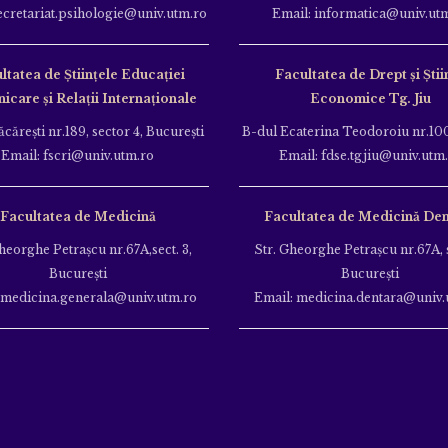
ecretariat.psihologie@univ.utm.ro
Email: informatica@univ.ut
ltatea de Ştiinţele Educației
Facultatea de Drept și Știi
care și Relații Internaționale
Economice Tg. Jiu
căreşti nr.189, sector 4, Bucureşti
B-dul Ecaterina Teodoroiu nr.100
Email: fscri@univ.utm.ro
Email: fdse.tgjiu@univ.utm
Facultatea de Medicină
Facultatea de Medicină Den
heorghe Petraşcu nr.67A,sect. 3,
Str. Gheorghe Petraşcu nr.67A, s
Bucureşti
Bucureşti
 medicina.generala@univ.utm.ro
Email: medicina.dentara@univ.