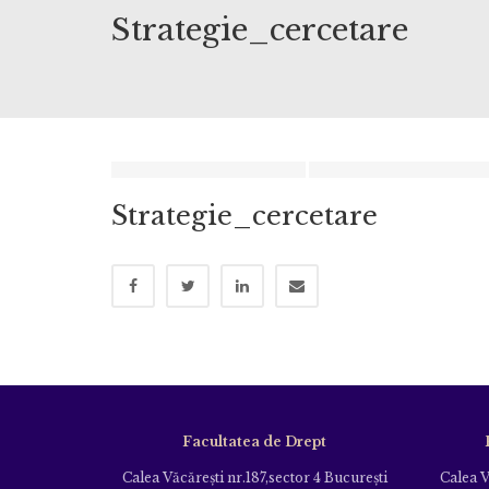
Strategie_cercetare
Strategie_cercetare
Facultatea de Drept
Calea Văcăreşti nr.187,sector 4 Bucureşti
Calea V