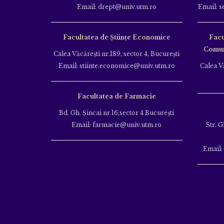
Email: drept@univ.utm.ro
Email: s
Facultatea de Științe Economice
Facu
Comuni
Calea Văcăreşti nr.189, sector 4, Bucureşti
Email: stiinte.economice@univ.utm.ro
Calea Vă
Facultatea de Farmacie
Bd. Gh. Şincai nr.16,sector 4 Bucureşti
Email: farmacie@univ.utm.ro
Str. G
Email: