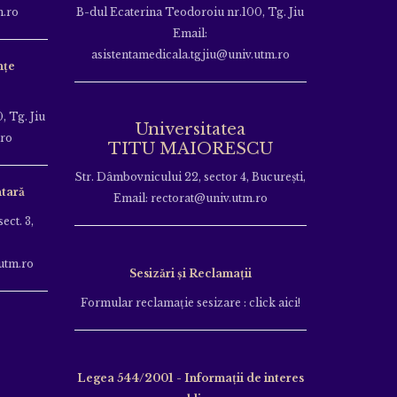
m.ro
B-dul Ecaterina Teodoroiu nr.100, Tg. Jiu
Email:
asistentamedicala.tgjiu@univ.utm.ro
nțe
, Tg. Jiu
Universitatea
.ro
TITU MAIORESCU
Str. Dâmbovnicului 22, sector 4, București,
tară
Email: rectorat@univ.utm.ro
ect. 3,
utm.ro
Sesizări și Reclamații
Formular reclamație sesizare : click aici!
Legea 544/2001 - Informații de interes