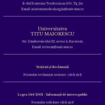
B-dul Ecaterina Teodoroiu nr.100, Tg. Jiu
Email: asistentamedicala.tgjiu@univ.utm.ro
Universitatea
TITU MAIORESCU
Str. Dâmbovnicului 22, sector 4, București,
Email: rectorat@univ.utm.ro
Sesizări și Reclamații
Formular reclamație sesizare : click aici!
Legea 544/2001 - Informații de interes public
Formular solicitare click aici!