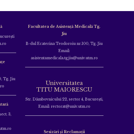
că
Facultatea de Asistență Medicală Tg.
Jiu
Bucureşti
m.ro
B-dul Ecaterina Teodoroiu nr.100, Tg. Jiu
Email:
asistentamedicala.tgjiu@univ.utm.ro
nțe
, Tg. Jiu
Universitatea
.ro
TITU MAIORESCU
Str. Dâmbovnicului 22, sector 4, București,
tară
Email: rectorat@univ.utm.ro
ect. 3,
utm.ro
Sesizări și Reclamații