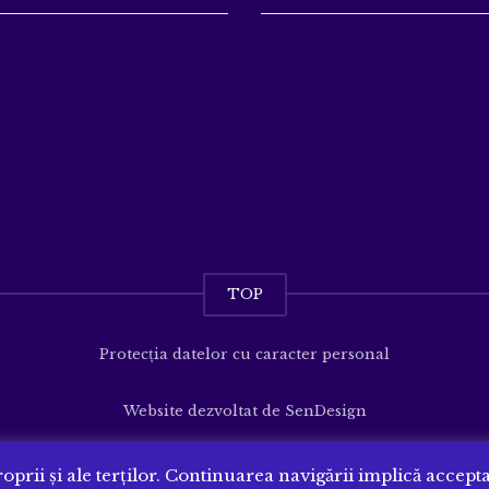
TOP
Protecția datelor cu caracter personal
Website dezvoltat de
SenDesign
oprii și ale terților. Continuarea navigării implică accept