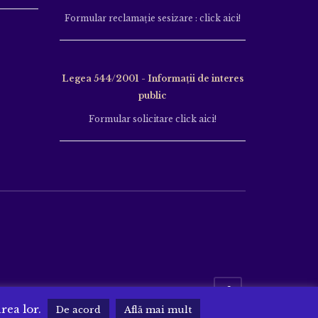
Formular reclamație sesizare : click aici!
Legea 544/2001 - Informații de interes
public
Formular solicitare click aici!
area lor.
De acord
Află mai mult