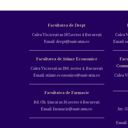
Facultatea de Drept
Calea Văcăreşti nr.187,sector 4 Bucureşti
Calea V
Email: drept@univ.utm.ro
Email: s
Facultatea de Științe Economice
Facu
Comuni
Calea Văcăreşti nr.189, sector 4, Bucureşti
Email: stiinte.economice@univ.utm.ro
Calea Vă
Facultatea de Farmacie
Bd. Gh. Şincai nr.16,sector 4 Bucureşti
Email: farmacie@univ.utm.ro
Str. G
Email: