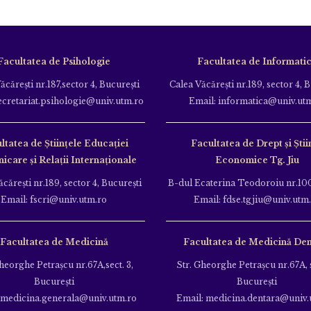
Facultatea de Psihologie
Facultatea de Informati
ăcăreşti nr.187,sector 4, Bucureşti
Calea Văcăreşti nr.189, sector 4, 
ecretariat.psihologie@univ.utm.ro
Email: informatica@univ.ut
ltatea de Ştiinţele Educației
Facultatea de Drept și Știi
care și Relații Internaționale
Economice Tg. Jiu
căreşti nr.189, sector 4, Bucureşti
B-dul Ecaterina Teodoroiu nr.100
Email: fscri@univ.utm.ro
Email: fdse.tgjiu@univ.utm
Facultatea de Medicină
Facultatea de Medicină Den
heorghe Petraşcu nr.67A,sect. 3,
Str. Gheorghe Petraşcu nr.67A, s
Bucureşti
Bucureşti
 medicina.generala@univ.utm.ro
Email: medicina.dentara@univ.