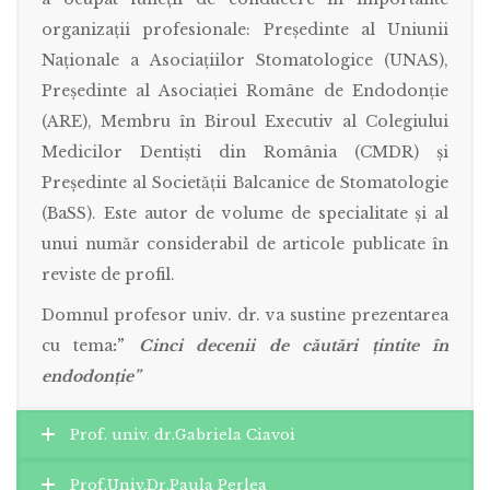
organizații profesionale: Președinte al Uniunii
Naționale a Asociațiilor Stomatologice (UNAS),
Președinte al Asociației Române de Endodonție
(ARE), Membru în Biroul Executiv al Colegiului
Medicilor Dentiști din România (CMDR) și
Președinte al Societății Balcanice de Stomatologie
(BaSS). Este autor de volume de specialitate și al
unui număr considerabil de articole publicate în
reviste de profil.
Domnul profesor univ. dr. va sustine prezentarea
cu tema
:
”
Cinci decenii de căutări țintite în
endodonție”
Prof. univ. dr.Gabriela Ciavoi
Prof.Univ.Dr.Paula Perlea