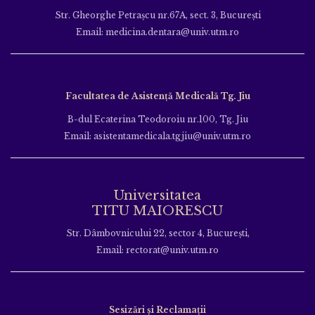
Str. Gheorghe Petraşcu nr.67A, sect. 3, Bucureşti
Email: medicina.dentara@univ.utm.ro
Facultatea de Asistență Medicală Tg. Jiu
B-dul Ecaterina Teodoroiu nr.100, Tg. Jiu
Email: asistentamedicala.tgjiu@univ.utm.ro
Universitatea
TITU MAIORESCU
Str. Dâmbovnicului 22, sector 4, București,
Email: rectorat@univ.utm.ro
Sesizări și Reclamații