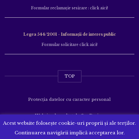
Formular reclamație sesizare : click aici!
Legea 544/2001 - Informații de interes public
Formular solicitare click aici!
TOP
Protecția datelor cu caracter personal
Website dezvoltat de
SenDesign
Acest website folosește cookie-uri proprii și ale terților.
Continuarea navigării implică acceptarea lor.