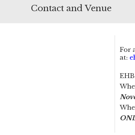
Contact and Venue
For 
at:
e
EHB 
Whe
Nove
Whe
ONL