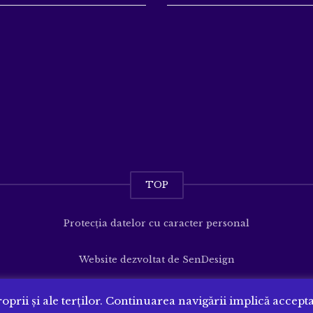
TOP
Protecția datelor cu caracter personal
Website dezvoltat de
SenDesign
oprii și ale terților. Continuarea navigării implică accept