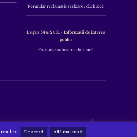
Formular reclamație sesizare : click aici!
Legea 544/2001 - Informații de interes
public
Formular solicitare click aici!
area lor.
De acord
Află mai mult