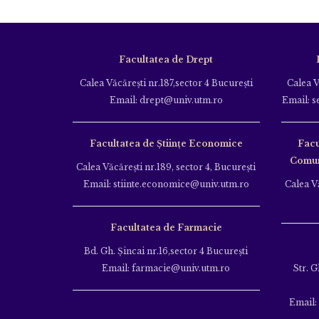
Facultatea de Drept
Calea Văcăreşti nr.187,sector 4 Bucureşti
Calea V
Email: drept@univ.utm.ro
Email: s
Facultatea de Științe Economice
Facu
Comuni
Calea Văcăreşti nr.189, sector 4, Bucureşti
Email: stiinte.economice@univ.utm.ro
Calea Vă
Facultatea de Farmacie
Bd. Gh. Şincai nr.16,sector 4 Bucureşti
Email: farmacie@univ.utm.ro
Str. G
Email: