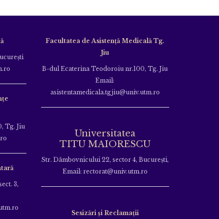
că
Facultatea de Asistență Medicală Tg.
Jiu
Bucureşti
m.ro
B-dul Ecaterina Teodoroiu nr.100, Tg. Jiu
Email:
asistentamedicala.tgjiu@univ.utm.ro
nțe
, Tg. Jiu
Universitatea
.ro
TITU MAIORESCU
Str. Dâmbovnicului 22, sector 4, București,
tară
Email: rectorat@univ.utm.ro
ect. 3,
utm.ro
Sesizări și Reclamații