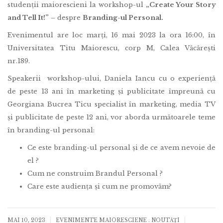
studenții maiorescieni la workshop-ul
„Create Your Story
and Tell It!”
– despre
Branding-ul Personal.
Evenimentul are loc marți, 16 mai 2023 la ora 16:00, în
Universitatea Titu Maiorescu, corp M, Calea Văcărești
nr.189.
Speakerii workshop-ului, Daniela Iancu cu o experiență
de peste 13 ani în marketing și publicitate împreună cu
Georgiana Bucrea Ticu specialist în marketing, media TV
și publicitate de peste 12 ani, vor aborda următoarele teme
în branding-ul personal:
Ce este branding-ul personal și de ce avem nevoie de
el ?
Cum ne construim Brandul Personal ?
Care este audiența și cum ne promovăm?
|
|
MAI 10, 2023
EVENIMENTE MAIORESCIENE
.
NOUTĂȚI