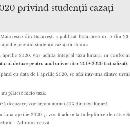
2020 privind studenții cazați
u Maiorescu din Bucureşti a publicat hotărârea nr. 6 din 23
aprilie privind studenții cazați în cămin:
 aprilie 2020, vor achita integral taxa lunară, în conform
orul de taxe pentru anul universitar 2019-2020 (actualizat)
.
pând cu data de 1 aprilie 2020, se află într-una dintre urm
nu plătesc nicio taxă;
ră decazare, vor achita numai 50% din taxa lunară.
ru luna aprilie 2020 și vor ﬁ aduse la îndeplinire de către S
Tehnic – Administrativă.