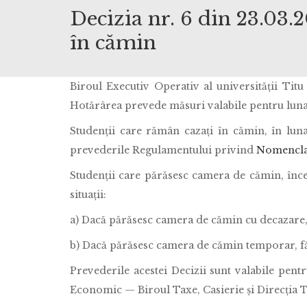
Decizia nr. 6 din 23.03.
în cămin
Biroul Executiv Operativ al universităţii Tit
Hotărârea prevede măsuri valabile pentru luna 
Studenții care rămân cazați în cămin, în luna
prevederile Regulamentului privind
Nomenclat
Studenții care părăsesc camera de cămin, înce
situații:
a) Dacă părăsesc camera de cămin cu decazare, 
b) Dacă părăsesc camera de cămin temporar, fă
Prevederile acestei Decizii sunt valabile pent
Economic — Biroul Taxe, Casierie și Direcția 