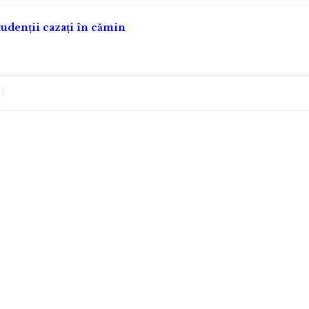
tudenții cazați în cămin
|