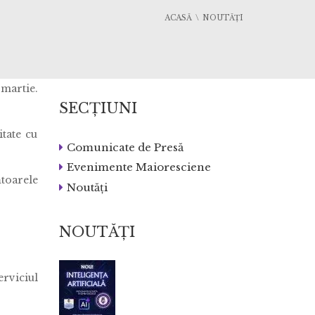
ACASĂ
NOUTĂȚI
 martie.
SECȚIUNI
itate cu
Comunicate de Presă
Evenimente Maioresciene
ătoarele
Noutăți
NOUTĂȚI
erviciul