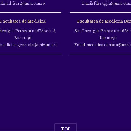
Email: fscri@univ.utm.ro
Email: fdse.tgjiu@univ.utm
Facultatea de Medicină
Facultatea de Medicină Den
heorghe Petraşcu nr.67A,sect. 3,
Str. Gheorghe Petraşcu nr.67A, s
Bucureşti
Bucureşti
 medicina.generala@univ.utm.ro
Email: medicina.dentara@univ.
TOP