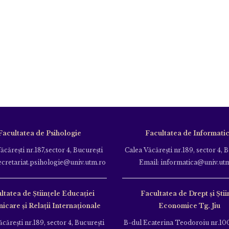
Facultatea de Psihologie
Facultatea de Informati
ăcăreşti nr.187,sector 4, Bucureşti
Calea Văcăreşti nr.189, sector 4, 
ecretariat.psihologie@univ.utm.ro
Email: informatica@univ.ut
ltatea de Ştiinţele Educației
Facultatea de Drept și Știi
care și Relații Internaționale
Economice Tg. Jiu
căreşti nr.189, sector 4, Bucureşti
B-dul Ecaterina Teodoroiu nr.100