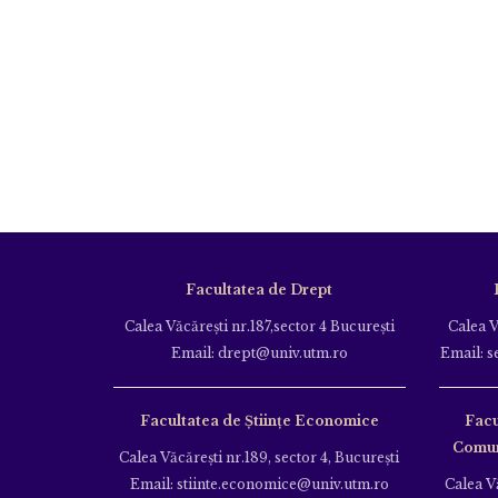
Facultatea de Drept
Calea Văcăreşti nr.187,sector 4 Bucureşti
Calea V
Email: drept@univ.utm.ro
Email: s
Facultatea de Științe Economice
Facu
Comuni
Calea Văcăreşti nr.189, sector 4, Bucureşti
Email: stiinte.economice@univ.utm.ro
Calea Vă