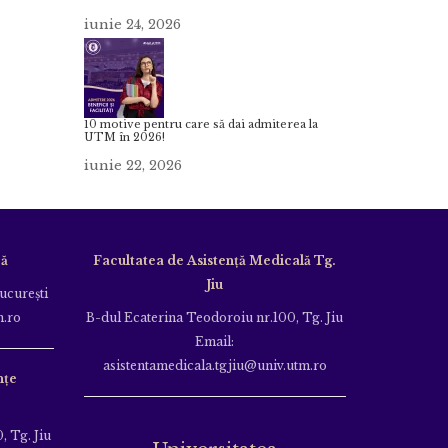
iunie 24, 2026
10 motive pentru care să dai admiterea la
UTM în 2026!
iunie 22, 2026
că
Facultatea de Asistență Medicală Tg.
Jiu
Bucureşti
m.ro
B-dul Ecaterina Teodoroiu nr.100, Tg. Jiu
Email:
asistentamedicala.tgjiu@univ.utm.ro
nțe
, Tg. Jiu