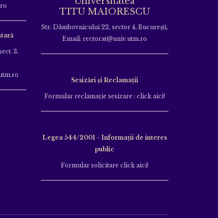
Universitatea
.ro
TITU MAIORESCU
Str. Dâmbovnicului 22, sector 4, București,
tară
Email: rectorat@univ.utm.ro
ect. 3,
utm.ro
Sesizări și Reclamații
Formular reclamație sesizare : click aici!
Legea 544/2001 - Informații de interes
public
Formular solicitare click aici!