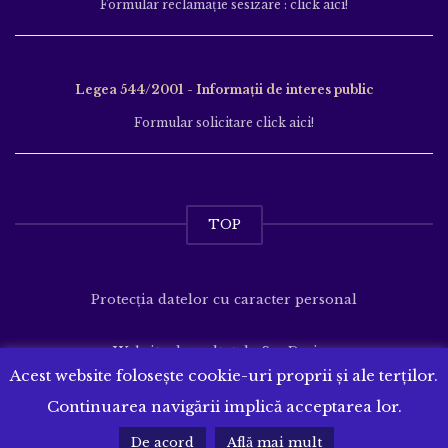
Formular reclamație sesizare : click aici!
Legea 544/2001 - Informații de interes public
Formular solicitare click aici!
TOP
Protecția datelor cu caracter personal
Website dezvoltat de
SenDesign
Acest website folosește cookie-uri proprii și ale terților.
Continuarea navigării implică acceptarea lor.
De acord
Află mai mult