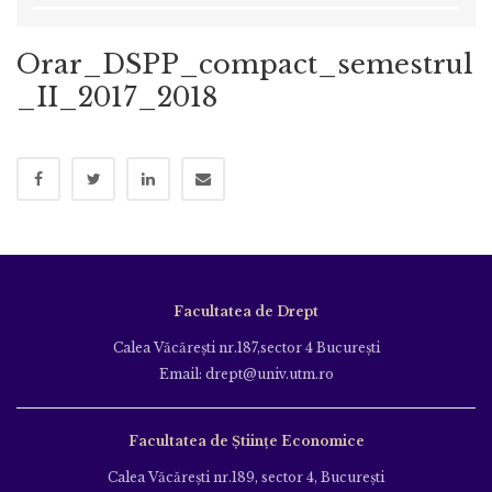
Orar_DSPP_compact_semestrul
_II_2017_2018
Facultatea de Drept
Calea Văcăreşti nr.187,sector 4 Bucureşti
Email: drept@univ.utm.ro
Facultatea de Științe Economice
Calea Văcăreşti nr.189, sector 4, Bucureşti