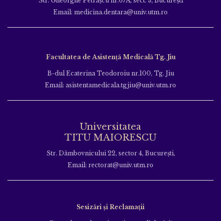
Str. Gheorghe Petraşcu nr.67A, sect. 3, Bucureşti
Email: medicina.dentara@univ.utm.ro
Facultatea de Asistență Medicală Tg. Jiu
B-dul Ecaterina Teodoroiu nr.100, Tg. Jiu
Email: asistentamedicala.tgjiu@univ.utm.ro
Universitatea
TITU MAIORESCU
Str. Dâmbovnicului 22, sector 4, București,
Email: rectorat@univ.utm.ro
Sesizări și Reclamații