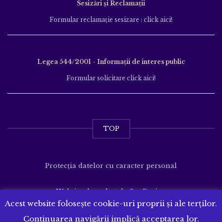
Sesizări și Reclamații
Formular reclamație sesizare : click aici!
Legea 544/2001 - Informații de interes public
Formular solicitare click aici!
TOP
Protecția datelor cu caracter personal
Website dezvoltat de
SenDesign
Acest website folosește cookie-uri proprii și ale terților.
Continuarea navigării implică acceptarea lor.