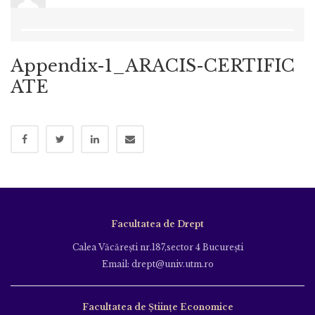
Appendix-1_ARACIS-CERTIFIC
ATE
Facultatea de Drept
Calea Văcăreşti nr.187,sector 4 Bucureşti
Email: drept@univ.utm.ro
Facultatea de Științe Economice