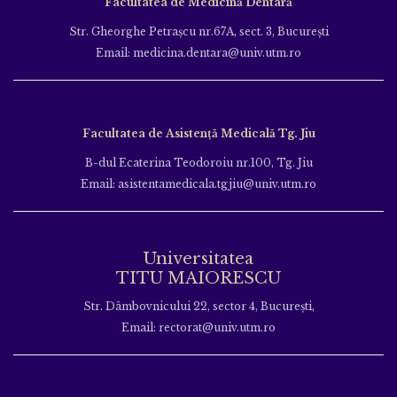
Facultatea de Medicină Dentară
Str. Gheorghe Petraşcu nr.67A, sect. 3, Bucureşti
Email: medicina.dentara@univ.utm.ro
Facultatea de Asistență Medicală Tg. Jiu
B-dul Ecaterina Teodoroiu nr.100, Tg. Jiu
Email: asistentamedicala.tgjiu@univ.utm.ro
Universitatea
TITU MAIORESCU
Str. Dâmbovnicului 22, sector 4, București,
Email: rectorat@univ.utm.ro