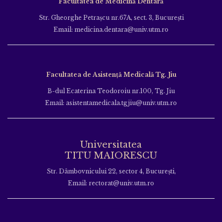
Facultatea de Medicină Dentară
Str. Gheorghe Petraşcu nr.67A, sect. 3, Bucureşti
Email: medicina.dentara@univ.utm.ro
Facultatea de Asistență Medicală Tg. Jiu
B-dul Ecaterina Teodoroiu nr.100, Tg. Jiu
Email: asistentamedicala.tgjiu@univ.utm.ro
Universitatea
TITU MAIORESCU
Str. Dâmbovnicului 22, sector 4, București,
Email: rectorat@univ.utm.ro