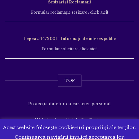
Sesizări și Reclamații
Formular reclamație sesizare : click aici!
Legea 544/2001 - Informații de interes public
Formular solicitare click aici!
TOP
Protecția datelor cu caracter personal
Website dezvoltat de
SenDesign
Acest website folosește cookie-uri proprii și ale terților.
Continuarea navigării implică acceptarea lor.