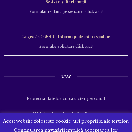
Sesizări și Reclamații
Formular reclamație sesizare : click aici!
Legea 544/2001 - Informații de interes public
Formular solicitare click aici!
TOP
Protecția datelor cu caracter personal
Website dezvoltat de
SenDesign
Acest website folosește cookie-uri proprii și ale terților.
Continuarea navigării implică acceptarea lor.