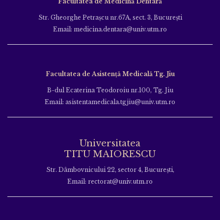
Facultatea de Medicină Dentară
Str. Gheorghe Petraşcu nr.67A, sect. 3, Bucureşti
Email: medicina.dentara@univ.utm.ro
Facultatea de Asistență Medicală Tg. Jiu
B-dul Ecaterina Teodoroiu nr.100, Tg. Jiu
Email: asistentamedicala.tgjiu@univ.utm.ro
Universitatea
TITU MAIORESCU
Str. Dâmbovnicului 22, sector 4, București,
Email: rectorat@univ.utm.ro