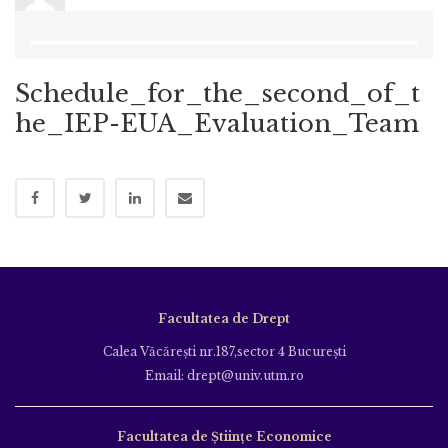
Schedule_for_the_second_of_t
he_IEP-EUA_Evaluation_Team
Facultatea de Drept
Calea Văcăreşti nr.187,sector 4 Bucureşti
Email: drept@univ.utm.ro
Facultatea de Științe Economice