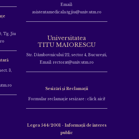
Email:
asistentamedicala.tgjiu@univ.utm.ro
nțe
, Tg. Jiu
Universitatea
.ro
TITU MAIORESCU
Str. Dâmbovnicului 22, sector 4, București,
tară
Email: rectorat@univ.utm.ro
ect. 3,
utm.ro
Sesizări și Reclamații
Formular reclamație sesizare : click aici!
Legea 544/2001 - Informații de interes
public