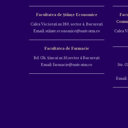
Facultatea de Științe Economice
Facu
Comuni
Calea Văcăreşti nr.189, sector 4, Bucureşti
Email: stiinte.economice@univ.utm.ro
Calea Vă
Facultatea de Farmacie
Bd. Gh. Şincai nr.16,sector 4 Bucureşti
Email: farmacie@univ.utm.ro
Str. G
Email: