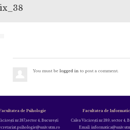
ix_38
_
You must be
logged in
to post a comment.
Facultatea de Psihologie
Facultatea de Informati
ăcăreşti nr.187,sector 4, Bucureşti
Calea Văcăreşti nr.189, sector 4, 
ecretariat.psihologie@univ.utm.ro
Email: informatica@univ.ut