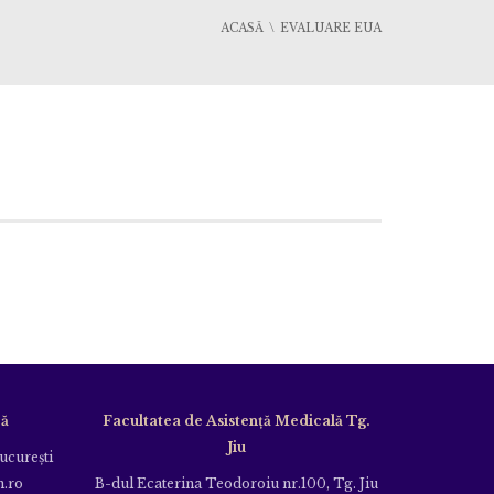
ACASĂ
EVALUARE EUA
că
Facultatea de Asistență Medicală Tg.
Jiu
Bucureşti
m.ro
B-dul Ecaterina Teodoroiu nr.100, Tg. Jiu