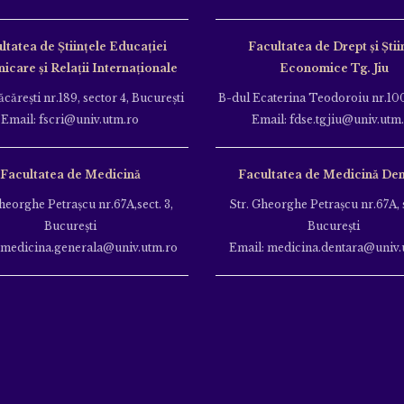
ltatea de Ştiinţele Educației
Facultatea de Drept și Știi
care și Relații Internaționale
Economice Tg. Jiu
căreşti nr.189, sector 4, Bucureşti
B-dul Ecaterina Teodoroiu nr.100
Email: fscri@univ.utm.ro
Email: fdse.tgjiu@univ.utm
Facultatea de Medicină
Facultatea de Medicină Den
heorghe Petraşcu nr.67A,sect. 3,
Str. Gheorghe Petraşcu nr.67A, s
Bucureşti
Bucureşti
 medicina.generala@univ.utm.ro
Email: medicina.dentara@univ.