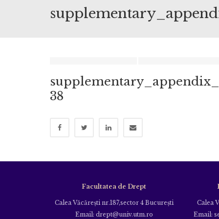
supplementary_append
supplementary_appendix
38
Facultatea de Drept
Calea Văcăreşti nr.187,sector 4 Bucureşti
Calea V
Email: drept@univ.utm.ro
Email: s