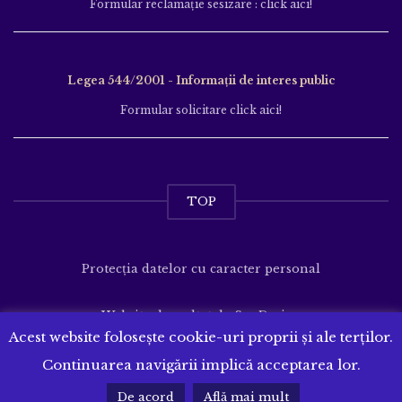
Formular reclamație sesizare : click aici!
Legea 544/2001 - Informații de interes public
Formular solicitare click aici!
TOP
Protecția datelor cu caracter personal
Website dezvoltat de
SenDesign
Acest website folosește cookie-uri proprii și ale terților.
Continuarea navigării implică acceptarea lor.
De acord
Află mai mult