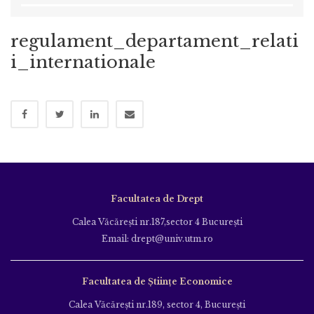
regulament_departament_relati
i_internationale
Facultatea de Drept
Calea Văcăreşti nr.187,sector 4 Bucureşti
Email: drept@univ.utm.ro
Facultatea de Științe Economice
Calea Văcăreşti nr.189, sector 4, Bucureşti