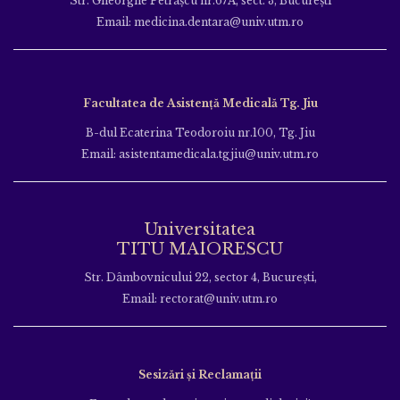
Str. Gheorghe Petraşcu nr.67A, sect. 3, Bucureşti
Email: medicina.dentara@univ.utm.ro
Facultatea de Asistență Medicală Tg. Jiu
B-dul Ecaterina Teodoroiu nr.100, Tg. Jiu
Email: asistentamedicala.tgjiu@univ.utm.ro
Universitatea
TITU MAIORESCU
Str. Dâmbovnicului 22, sector 4, București,
Email: rectorat@univ.utm.ro
Sesizări și Reclamații