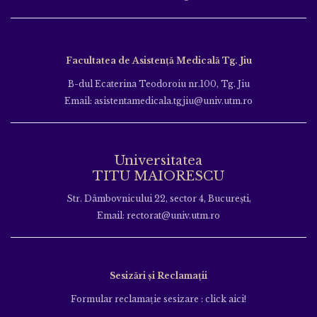
Facultatea de Asistență Medicală Tg. Jiu
B-dul Ecaterina Teodoroiu nr.100, Tg. Jiu
Email: asistentamedicala.tgjiu@univ.utm.ro
Universitatea
TITU MAIORESCU
Str. Dâmbovnicului 22, sector 4, București,
Email: rectorat@univ.utm.ro
Sesizări și Reclamații
Formular reclamație sesizare : click aici!