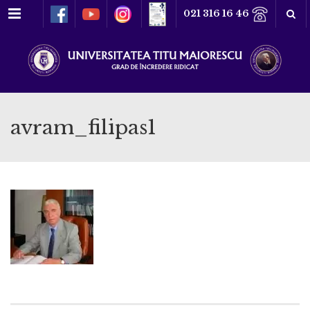
Meniu
021 316 16 46
avram_filipas1