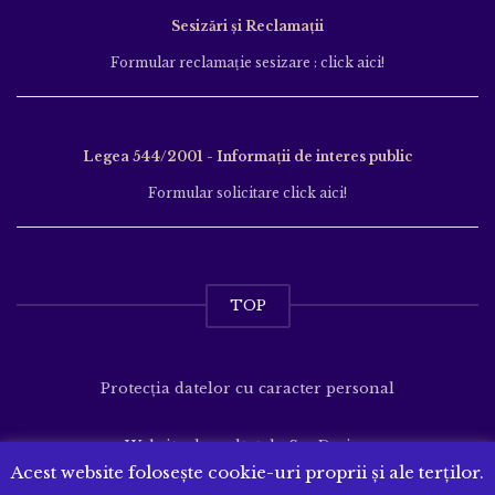
Sesizări și Reclamații
Formular reclamație sesizare : click aici!
Legea 544/2001 - Informații de interes public
Formular solicitare click aici!
TOP
Protecția datelor cu caracter personal
Website dezvoltat de
SenDesign
Acest website folosește cookie-uri proprii și ale terților.