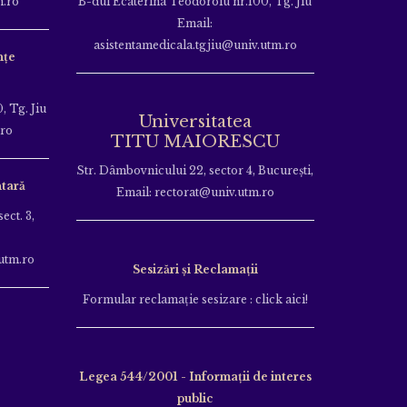
m.ro
B-dul Ecaterina Teodoroiu nr.100, Tg. Jiu
Email:
asistentamedicala.tgjiu@univ.utm.ro
nțe
, Tg. Jiu
Universitatea
.ro
TITU MAIORESCU
Str. Dâmbovnicului 22, sector 4, București,
tară
Email: rectorat@univ.utm.ro
ect. 3,
utm.ro
Sesizări și Reclamații
Formular reclamație sesizare : click aici!
Legea 544/2001 - Informații de interes
public