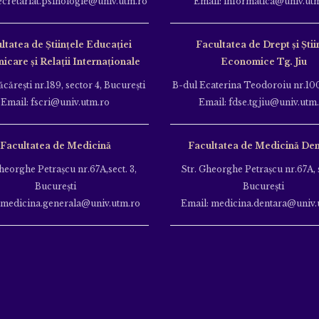
ecretariat.psihologie@univ.utm.ro
Email: informatica@univ.ut
ltatea de Ştiinţele Educației
Facultatea de Drept și Știi
care și Relații Internaționale
Economice Tg. Jiu
căreşti nr.189, sector 4, Bucureşti
B-dul Ecaterina Teodoroiu nr.100
Email: fscri@univ.utm.ro
Email: fdse.tgjiu@univ.utm
Facultatea de Medicină
Facultatea de Medicină Den
heorghe Petraşcu nr.67A,sect. 3,
Str. Gheorghe Petraşcu nr.67A, s
Bucureşti
Bucureşti
 medicina.generala@univ.utm.ro
Email: medicina.dentara@univ.