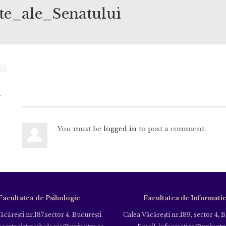
te_ale_Senatului
_
You must be
logged in
to post a comment.
Facultatea de Psihologie
Facultatea de Informati
ăcăreşti nr.187,sector 4, Bucureşti
Calea Văcăreşti nr.189, sector 4, 