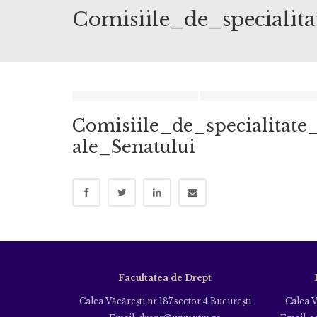
Comisiile_de_specialita
Comisiile_de_specialitate
ale_Senatului
Facultatea de Drept
Calea Văcăreşti nr.187,sector 4 Bucureşti
Calea V