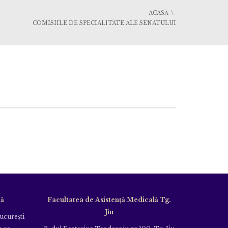
ACASĂ
COMISIILE DE SPECIALITATE ALE SENATULUI
că
Facultatea de Asistență Medicală Tg.
Jiu
Bucureşti