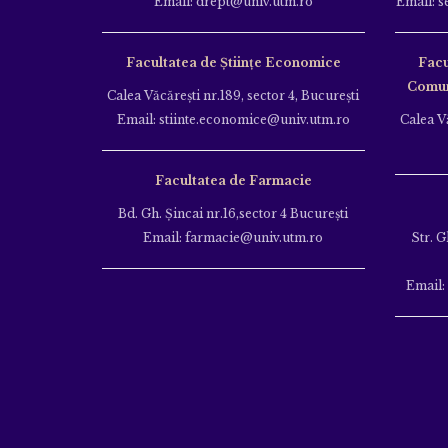
Email: drept@univ.utm.ro
Email: s
Facultatea de Științe Economice
Facu
Comuni
Calea Văcăreşti nr.189, sector 4, Bucureşti
Email: stiinte.economice@univ.utm.ro
Calea Vă
Facultatea de Farmacie
Bd. Gh. Şincai nr.16,sector 4 Bucureşti
Email: farmacie@univ.utm.ro
Str. G
Email: