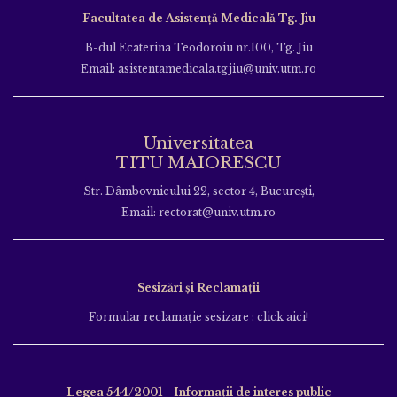
Facultatea de Asistență Medicală Tg. Jiu
B-dul Ecaterina Teodoroiu nr.100, Tg. Jiu
Email: asistentamedicala.tgjiu@univ.utm.ro
Universitatea
TITU MAIORESCU
Str. Dâmbovnicului 22, sector 4, București,
Email: rectorat@univ.utm.ro
Sesizări și Reclamații
Formular reclamație sesizare : click aici!
Legea 544/2001 - Informații de interes public