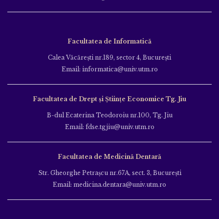
Facultatea de Informatică
Calea Văcăreşti nr.189, sector 4, Bucureşti
Email: informatica@univ.utm.ro
Facultatea de Drept și Științe Economice Tg. Jiu
B-dul Ecaterina Teodoroiu nr.100, Tg. Jiu
Email: fdse.tgjiu@univ.utm.ro
Facultatea de Medicină Dentară
Str. Gheorghe Petraşcu nr.67A, sect. 3, Bucureşti
Email: medicina.dentara@univ.utm.ro