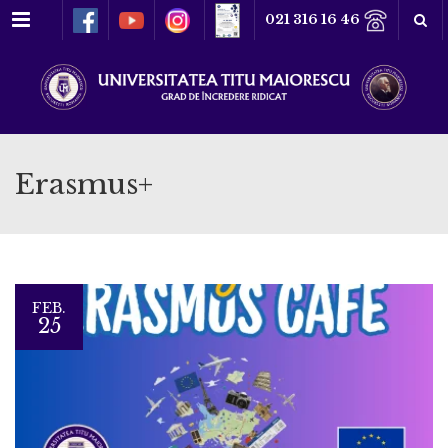
Meniu
021 316 16 46
Erasmus+
FEB.
25