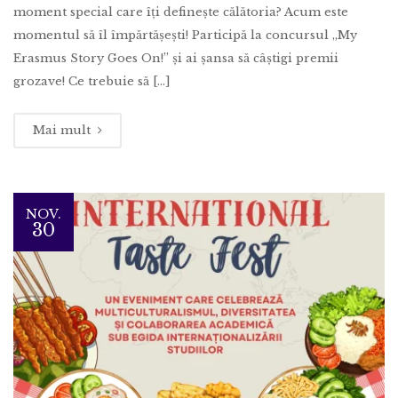
moment special care îți definește călătoria? Acum este
momentul să îl împărtășești! Participă la concursul „My
Erasmus Story Goes On!” și ai șansa să câștigi premii
grozave! Ce trebuie să […]
Mai mult
NOV.
30