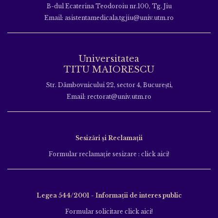
B-dul Ecaterina Teodoroiu nr.100, Tg. Jiu
Email: asistentamedicala.tgjiu@univ.utm.ro
Universitatea
TITU MAIORESCU
Str. Dâmbovnicului 22, sector 4, București,
Email: rectorat@univ.utm.ro
Sesizări și Reclamații
Formular reclamație sesizare : click aici!
Legea 544/2001 - Informații de interes public
Formular solicitare click aici!