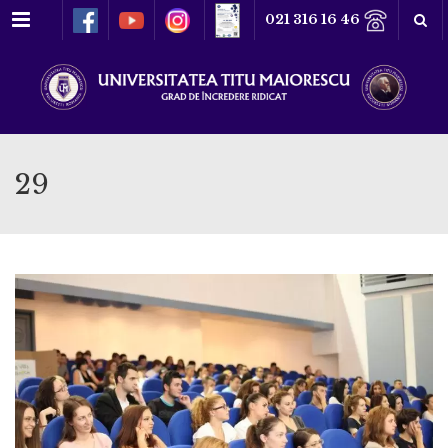
Meniu
021 316 16 46
29