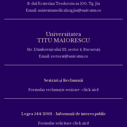
B-dul Ecaterina Teodoroiu nr.100, Tg. Jiu
Email: asistentamedicala.tgjiu@univ.utm.ro
Universitatea
TITU MAIORESCU
Str. Dâmbovnicului 22, sector 4, București,
Email: rectorat@univ.utm.ro
Sesizări și Reclamații
Formular reclamație sesizare : click aici!
Legea 544/2001 - Informații de interes public
Formular solicitare click aici!