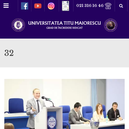
Meniu
021 316 16 46
32