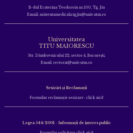
B-dul Ecaterina Teodoroiu nr.100, Tg. Jiu
Email: asistentamedicala.tgjiu@univ.utm.ro
Universitatea
TITU MAIORESCU
Str. Dâmbovnicului 22, sector 4, București,
Email: rectorat@univ.utm.ro
Sesizări și Reclamații
Formular reclamație sesizare : click aici!
Legea 544/2001 - Informații de interes public
Formular solicitare click aici!