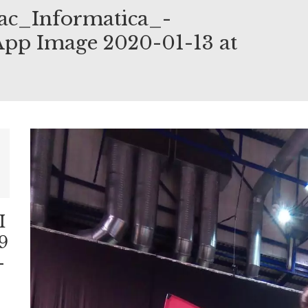
ac_Informatica_-
p Image 2020-01-13 at
E_FAC_INFORMATICA_-
TSAPP
I
9
-