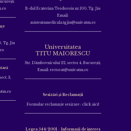
Bucureşti
m.ro
B-dul Ecaterina Teodoroiu nr.100, Tg. Jiu
Email:
asistentamedicala.tgjiu@univ.utm.ro
nțe
, Tg. Jiu
Universitatea
.ro
TITU MAIORESCU
Str. Dâmbovnicului 22, sector 4, București,
tară
Email: rectorat@univ.utm.ro
ect. 3,
utm.ro
Sesizări și Reclamații
Formular reclamație sesizare : click aici!
Legea 544/2001 - Informații de interes