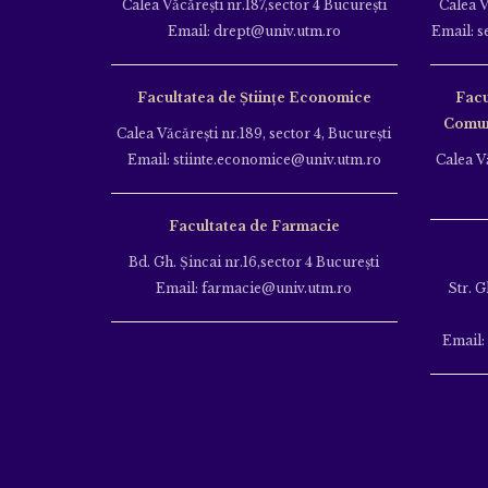
Calea Văcăreşti nr.187,sector 4 Bucureşti
Calea V
Email: drept@univ.utm.ro
Email: s
Facultatea de Științe Economice
Facu
Comuni
Calea Văcăreşti nr.189, sector 4, Bucureşti
Email: stiinte.economice@univ.utm.ro
Calea Vă
Facultatea de Farmacie
Bd. Gh. Şincai nr.16,sector 4 Bucureşti
Email: farmacie@univ.utm.ro
Str. G
Email: