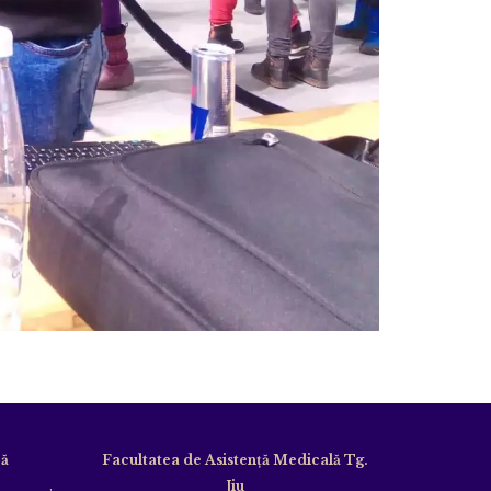
că
Facultatea de Asistență Medicală Tg.
Jiu