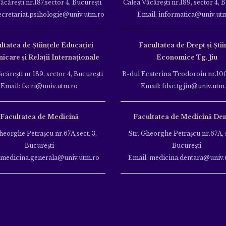
ăcăreşti nr.187,sector 4, Bucureşti
Calea Văcăreşti nr.189, sector 4, 
ecretariat.psihologie@univ.utm.ro
Email: informatica@univ.ut
ltatea de Ştiinţele Educației
Facultatea de Drept și Știi
care și Relații Internaționale
Economice Tg. Jiu
căreşti nr.189, sector 4, Bucureşti
B-dul Ecaterina Teodoroiu nr.100
Email: fscri@univ.utm.ro
Email: fdse.tgjiu@univ.utm
Facultatea de Medicină
Facultatea de Medicină Den
heorghe Petraşcu nr.67A,sect. 3,
Str. Gheorghe Petraşcu nr.67A, s
Bucureşti
Bucureşti
 medicina.generala@univ.utm.ro
Email: medicina.dentara@univ.