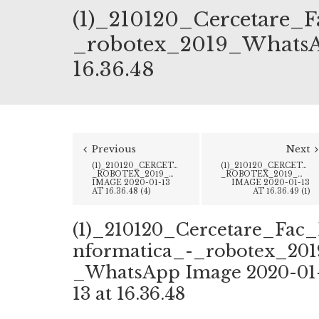
(1)_210120_Cercetare_F
_robotex_2019_WhatsAp
16.36.48
Previous
Next
(1)_210120_CERCETARE_FAC_INFORMATICA_-
(1)_210120_CERCETAR
_ROBOTEX_2019_WHATSAPP
_ROBOTEX_2019_WHA
IMAGE 2020-01-13
IMAGE 2020-01-13
AT 16.36.48 (4)
AT 16.36.49 (1)
(1)_210120_Cercetare_Fac_
nformatica_-_robotex_201
_WhatsApp Image 2020-01
13 at 16.36.48