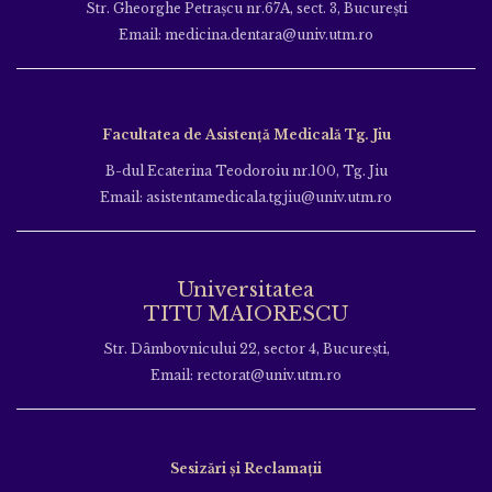
Str. Gheorghe Petraşcu nr.67A, sect. 3, Bucureşti
Email: medicina.dentara@univ.utm.ro
Facultatea de Asistență Medicală Tg. Jiu
B-dul Ecaterina Teodoroiu nr.100, Tg. Jiu
Email: asistentamedicala.tgjiu@univ.utm.ro
Universitatea
TITU MAIORESCU
Str. Dâmbovnicului 22, sector 4, București,
Email: rectorat@univ.utm.ro
Sesizări și Reclamații