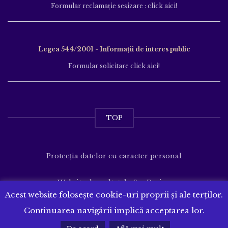
Formular reclamație sesizare : click aici!
Legea 544/2001 - Informații de interes public
Formular solicitare click aici!
TOP
Protecția datelor cu caracter personal
Website dezvoltat de
SenDesign
Acest website folosește cookie-uri proprii și ale terților.
Continuarea navigării implică acceptarea lor.