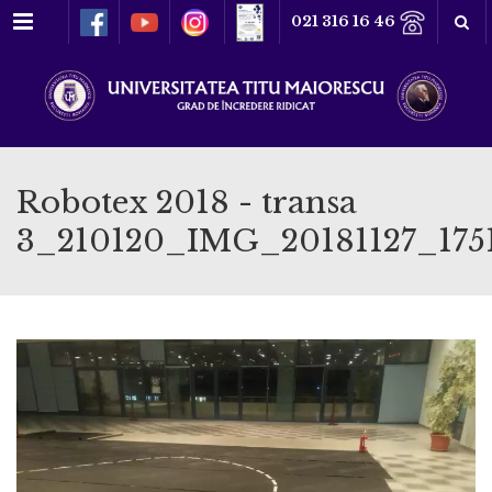
Meniu
021 316 16 46
Robotex 2018 - transa
3_210120_IMG_20181127_175