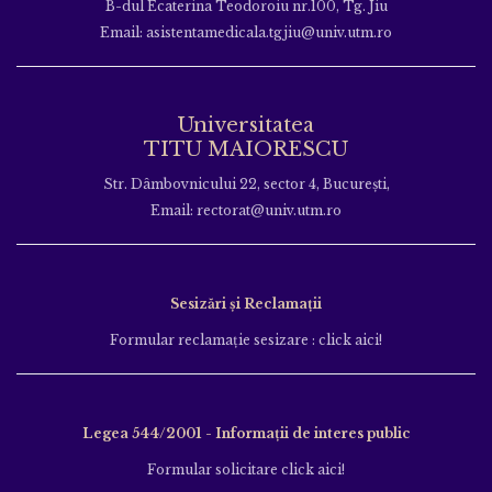
B-dul Ecaterina Teodoroiu nr.100, Tg. Jiu
Email: asistentamedicala.tgjiu@univ.utm.ro
Universitatea
TITU MAIORESCU
Str. Dâmbovnicului 22, sector 4, București,
Email: rectorat@univ.utm.ro
Sesizări și Reclamații
Formular reclamație sesizare : click aici!
Legea 544/2001 - Informații de interes public
Formular solicitare click aici!