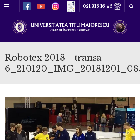
Meniu
021 316 16 46
Robotex 2018 - transa
6_210120_IMG_20181201_08