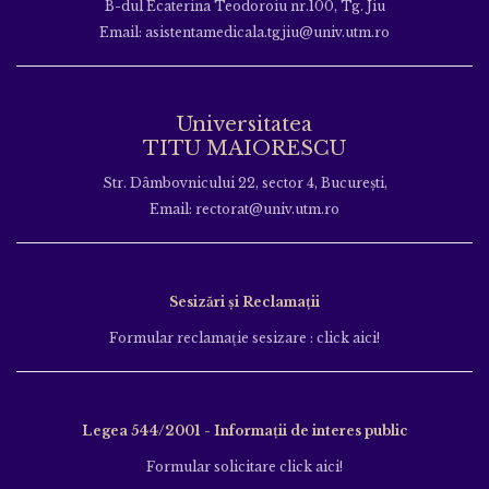
B-dul Ecaterina Teodoroiu nr.100, Tg. Jiu
Email: asistentamedicala.tgjiu@univ.utm.ro
Universitatea
TITU MAIORESCU
Str. Dâmbovnicului 22, sector 4, București,
Email: rectorat@univ.utm.ro
Sesizări și Reclamații
Formular reclamație sesizare : click aici!
Legea 544/2001 - Informații de interes public
Formular solicitare click aici!