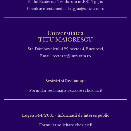
B-dul Ecaterina Teodoroiu nr.100, Tg. Jiu
Email: asistentamedicala.tgjiu@univ.utm.ro
Universitatea
TITU MAIORESCU
Str. Dâmbovnicului 22, sector 4, București,
Email: rectorat@univ.utm.ro
Sesizări și Reclamații
Formular reclamație sesizare : click aici!
Legea 544/2001 - Informații de interes public
Formular solicitare click aici!