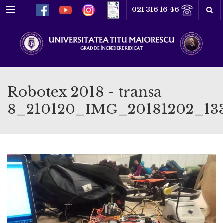
Meniu
021 316 16 46
Robotex 2018 - transa
8_210120_IMG_20181202_13