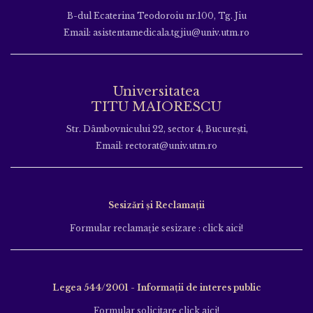
B-dul Ecaterina Teodoroiu nr.100, Tg. Jiu
Email: asistentamedicala.tgjiu@univ.utm.ro
Universitatea
TITU MAIORESCU
Str. Dâmbovnicului 22, sector 4, București,
Email: rectorat@univ.utm.ro
Sesizări și Reclamații
Formular reclamație sesizare : click aici!
Legea 544/2001 - Informații de interes public
Formular solicitare click aici!