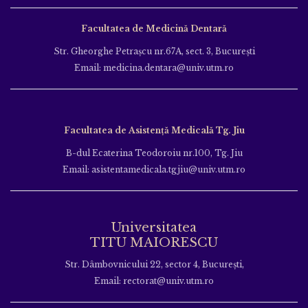
Facultatea de Medicină Dentară
Str. Gheorghe Petraşcu nr.67A, sect. 3, Bucureşti
Email: medicina.dentara@univ.utm.ro
Facultatea de Asistență Medicală Tg. Jiu
B-dul Ecaterina Teodoroiu nr.100, Tg. Jiu
Email: asistentamedicala.tgjiu@univ.utm.ro
Universitatea
TITU MAIORESCU
Str. Dâmbovnicului 22, sector 4, București,
Email: rectorat@univ.utm.ro