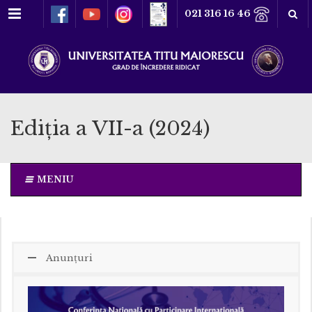
Meniu
021 316 16 46
Ediția a VII-a (2024)
MENIU
Anunțuri