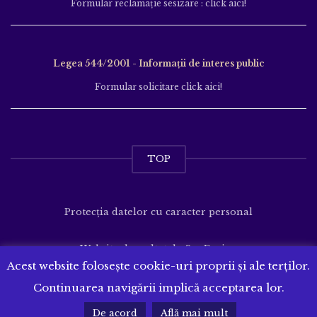
Formular reclamație sesizare : click aici!
Legea 544/2001 - Informații de interes public
Formular solicitare click aici!
TOP
Protecția datelor cu caracter personal
Website dezvoltat de
SenDesign
Acest website folosește cookie-uri proprii și ale terților.
Continuarea navigării implică acceptarea lor.
De acord
Află mai mult