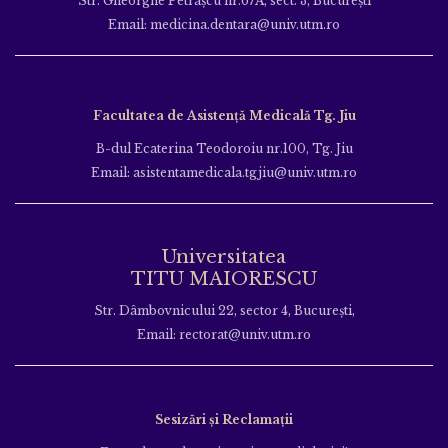
Str. Gheorghe Petraşcu nr.67A, sect. 3, Bucureşti
Email: medicina.dentara@univ.utm.ro
Facultatea de Asistență Medicală Tg. Jiu
B-dul Ecaterina Teodoroiu nr.100, Tg. Jiu
Email: asistentamedicala.tgjiu@univ.utm.ro
Universitatea
TITU MAIORESCU
Str. Dâmbovnicului 22, sector 4, București,
Email: rectorat@univ.utm.ro
Sesizări și Reclamații