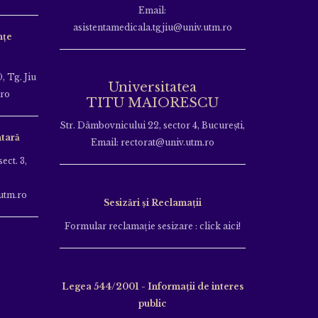
Email:
asistentamedicala.tgjiu@univ.utm.ro
nțe
, Tg. Jiu
Universitatea
.ro
TITU MAIORESCU
Str. Dâmbovnicului 22, sector 4, București,
tară
Email: rectorat@univ.utm.ro
ect. 3,
utm.ro
Sesizări și Reclamații
Formular reclamație sesizare : click aici!
Legea 544/2001 - Informații de interes
public