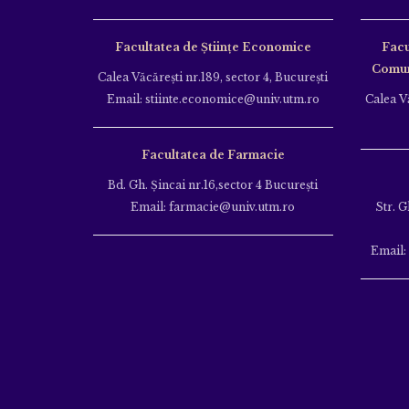
Facultatea de Științe Economice
Facu
Comuni
Calea Văcăreşti nr.189, sector 4, Bucureşti
Email: stiinte.economice@univ.utm.ro
Calea Vă
Facultatea de Farmacie
Bd. Gh. Şincai nr.16,sector 4 Bucureşti
Email: farmacie@univ.utm.ro
Str. G
Email: