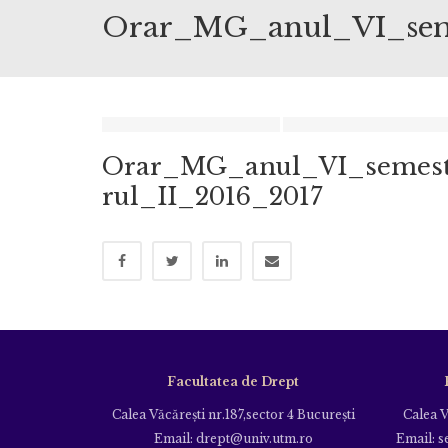
Orar_MG_anul_VI_seme
Orar_MG_anul_VI_semes
rul_II_2016_2017
Facultatea de Drept
Calea Văcăreşti nr.187,sector 4 Bucureşti
Calea V
Email: drept@univ.utm.ro
Email: s