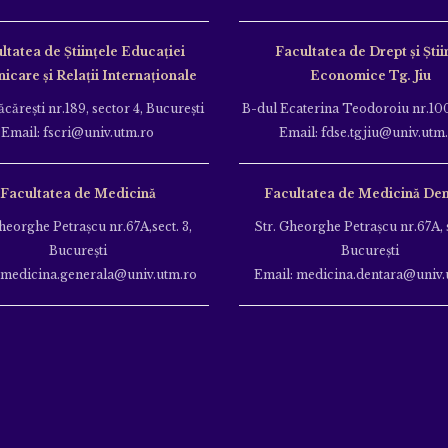
ltatea de Ştiinţele Educației
Facultatea de Drept și Știi
care și Relații Internaționale
Economice Tg. Jiu
căreşti nr.189, sector 4, Bucureşti
B-dul Ecaterina Teodoroiu nr.100
Email: fscri@univ.utm.ro
Email: fdse.tgjiu@univ.utm
Facultatea de Medicină
Facultatea de Medicină Den
heorghe Petraşcu nr.67A,sect. 3,
Str. Gheorghe Petraşcu nr.67A, s
Bucureşti
Bucureşti
 medicina.generala@univ.utm.ro
Email: medicina.dentara@univ.