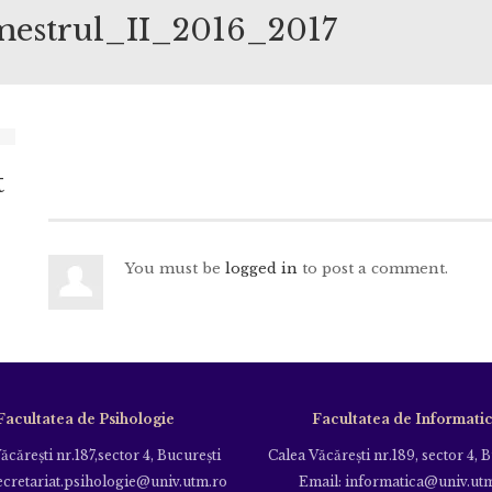
strul_II_2016_2017
t
You must be
logged in
to post a comment.
Facultatea de Psihologie
Facultatea de Informati
ăcăreşti nr.187,sector 4, Bucureşti
Calea Văcăreşti nr.189, sector 4, 
ecretariat.psihologie@univ.utm.ro
Email: informatica@univ.ut