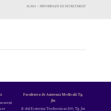
ACASĂ
INFORMAŢII DE SECRETARIAT
că
Facultatea de Asistență Medicală Tg.
Jiu
Bucureşti
m.ro
B-dul Ecaterina Teodoroiu nr.100, Tg. Jiu