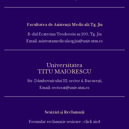
Facultatea de Asistență Medicală Tg. Jiu
B-dul Ecaterina Teodoroiu nr.100, Tg. Jiu
Email: asistentamedicala.tgjiu@univ.utm.ro
Universitatea
TITU MAIORESCU
Str. Dâmbovnicului 22, sector 4, București,
Email: rectorat@univ.utm.ro
Sesizări și Reclamații
Formular reclamație sesizare : click aici!