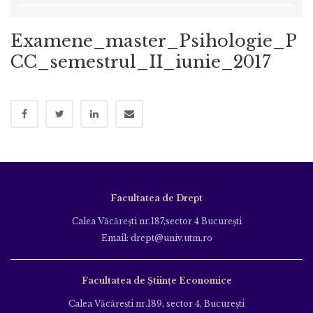
Examene_master_Psihologie_P
CC_semestrul_II_iunie_2017
Facultatea de Drept
Calea Văcăreşti nr.187,sector 4 Bucureşti
Email: drept@univ.utm.ro
Facultatea de Științe Economice
Calea Văcăreşti nr.189, sector 4, Bucureşti