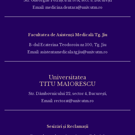
Str. Gheorghe Petraşcu nr.67A, sect. 3, Bucureşti
Email: medicina.dentara@univ.utm.ro
Facultatea de Asistență Medicală Tg. Jiu
B-dul Ecaterina Teodoroiu nr.100, Tg. Jiu
Email: asistentamedicala.tgjiu@univ.utm.ro
Universitatea
TITU MAIORESCU
Str. Dâmbovnicului 22, sector 4, București,
Email: rectorat@univ.utm.ro
Sesizări și Reclamații