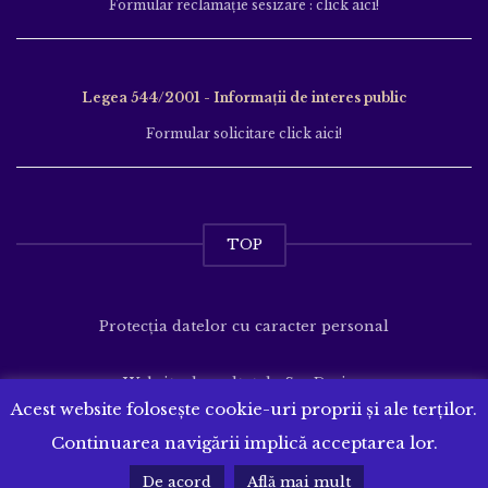
Formular reclamație sesizare : click aici!
Legea 544/2001 - Informații de interes public
Formular solicitare click aici!
TOP
Protecția datelor cu caracter personal
Website dezvoltat de
SenDesign
Acest website folosește cookie-uri proprii și ale terților.
Continuarea navigării implică acceptarea lor.
De acord
Află mai mult