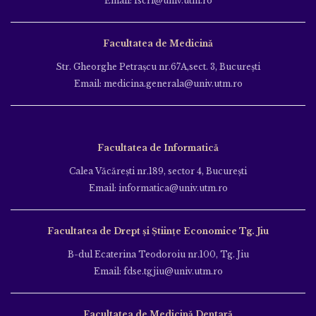
Email: fscri@univ.utm.ro
Facultatea de Medicină
Str. Gheorghe Petraşcu nr.67A,sect. 3, Bucureşti
Email: medicina.generala@univ.utm.ro
Facultatea de Informatică
Calea Văcăreşti nr.189, sector 4, Bucureşti
Email: informatica@univ.utm.ro
Facultatea de Drept și Științe Economice Tg. Jiu
B-dul Ecaterina Teodoroiu nr.100, Tg. Jiu
Email: fdse.tgjiu@univ.utm.ro
Facultatea de Medicină Dentară