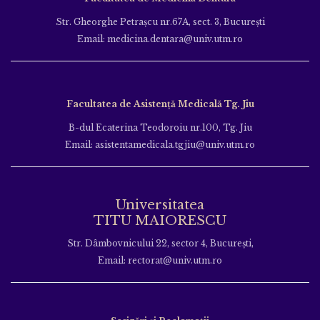
Str. Gheorghe Petraşcu nr.67A, sect. 3, Bucureşti
Email: medicina.dentara@univ.utm.ro
Facultatea de Asistență Medicală Tg. Jiu
B-dul Ecaterina Teodoroiu nr.100, Tg. Jiu
Email: asistentamedicala.tgjiu@univ.utm.ro
Universitatea
TITU MAIORESCU
Str. Dâmbovnicului 22, sector 4, București,
Email: rectorat@univ.utm.ro