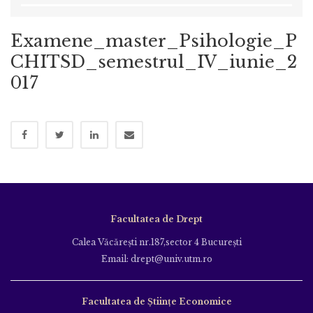
Examene_master_Psihologie_P
CHITSD_semestrul_IV_iunie_2
017
Facultatea de Drept
Calea Văcăreşti nr.187,sector 4 Bucureşti
Email: drept@univ.utm.ro
Facultatea de Științe Economice