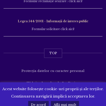
Formular reclamație sesizare : click aici!
Legea 544/2001 - Informații de interes public
Formular solicitare click aici!
TOP
Protecția datelor cu caracter personal
Website dezvoltat de
SenDesign
Acest website folosește cookie-uri proprii și ale terților.
Continuarea navigării implică acceptarea lor.
De acord
Află mai mult