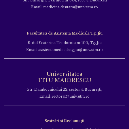
Str. Gheorghe Petraşcu nr.67A, sect. 3, Bucureşti
Email: medicina.dentara@univ.utm.ro
Facultatea de Asistență Medicală Tg. Jiu
B-dul Ecaterina Teodoroiu nr.100, Tg. Jiu
Email: asistentamedicala.tgjiu@univ.utm.ro
Universitatea
TITU MAIORESCU
Str. Dâmbovnicului 22, sector 4, București,
Email: rectorat@univ.utm.ro
Sesizări și Reclamații