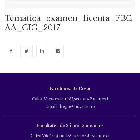
Tematica_examen_licenta_FBC
AA_CIG_2017
Facultatea de Drept
Calea Văcăreşti nr.187,sector 4 Bucureşti
Email: drept@univ.utm.ro
Facultatea de Științe Economice
Calea Văcăreşti nr.189, sector 4, Bucureşti