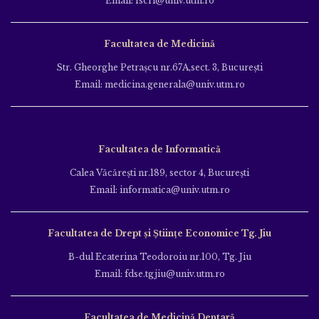
Email: fscri@univ.utm.ro
Facultatea de Medicină
Str. Gheorghe Petraşcu nr.67A,sect. 3, Bucureşti
Email: medicina.generala@univ.utm.ro
Facultatea de Informatică
Calea Văcăreşti nr.189, sector 4, Bucureşti
Email: informatica@univ.utm.ro
Facultatea de Drept și Științe Economice Tg. Jiu
B-dul Ecaterina Teodoroiu nr.100, Tg. Jiu
Email: fdse.tgjiu@univ.utm.ro
Facultatea de Medicină Dentară