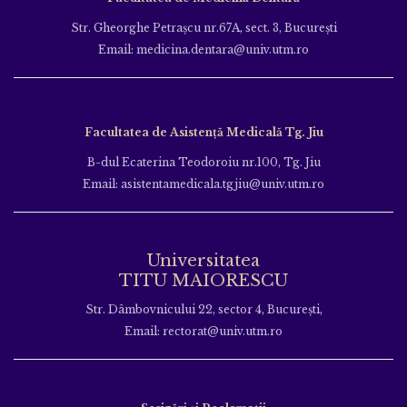
Str. Gheorghe Petraşcu nr.67A, sect. 3, Bucureşti
Email: medicina.dentara@univ.utm.ro
Facultatea de Asistență Medicală Tg. Jiu
B-dul Ecaterina Teodoroiu nr.100, Tg. Jiu
Email: asistentamedicala.tgjiu@univ.utm.ro
Universitatea
TITU MAIORESCU
Str. Dâmbovnicului 22, sector 4, București,
Email: rectorat@univ.utm.ro