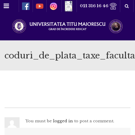
Meniu
021 316 16 46
coduri_de_plata_taxe_facult
You must be
logged in
to post a comment.