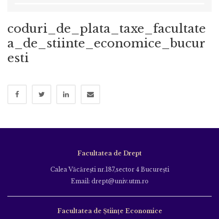
coduri_de_plata_taxe_facultate
a_de_stiinte_economice_bucur
esti
Facultatea de Drept
Calea Văcăreşti nr.187,sector 4 Bucureşti
Email: drept@univ.utm.ro
Facultatea de Științe Economice