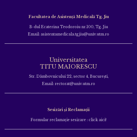
Facultatea de Asistență Medicală Tg. Jiu
B-dul Ecaterina Teodoroiu nr.100, Tg. Jiu
Email: asistentamedicala.tgjiu@univ.utm.ro
Universitatea
TITU MAIORESCU
Str. Dâmbovnicului 22, sector 4, București,
Email: rectorat@univ.utm.ro
Sesizări și Reclamații
Formular reclamație sesizare : click aici!