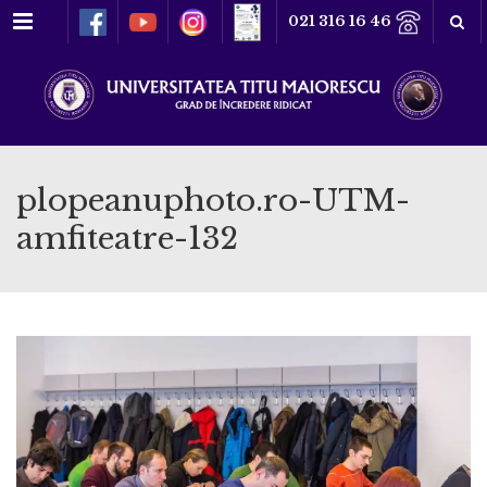
Meniu
021 316 16 46
plopeanuphoto.ro-UTM-
amfiteatre-132