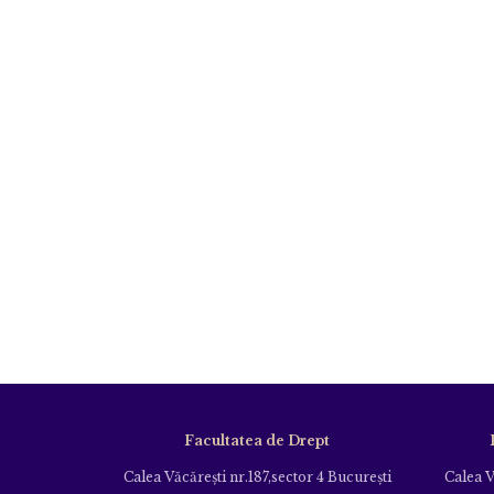
Facultatea de Drept
Calea Văcăreşti nr.187,sector 4 Bucureşti
Calea V