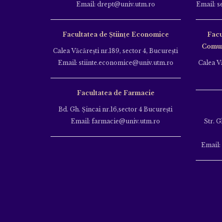
Email: drept@univ.utm.ro
Email: s
Facultatea de Științe Economice
Facu
Comuni
Calea Văcăreşti nr.189, sector 4, Bucureşti
Email: stiinte.economice@univ.utm.ro
Calea Vă
Facultatea de Farmacie
Bd. Gh. Şincai nr.16,sector 4 Bucureşti
Email: farmacie@univ.utm.ro
Str. G
Email: