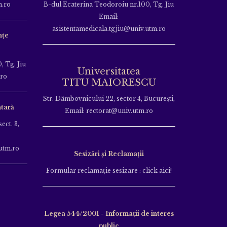
m.ro
B-dul Ecaterina Teodoroiu nr.100, Tg. Jiu
Email:
asistentamedicala.tgjiu@univ.utm.ro
nțe
, Tg. Jiu
Universitatea
.ro
TITU MAIORESCU
Str. Dâmbovnicului 22, sector 4, București,
tară
Email: rectorat@univ.utm.ro
ect. 3,
utm.ro
Sesizări și Reclamații
Formular reclamație sesizare : click aici!
Legea 544/2001 - Informații de interes
public