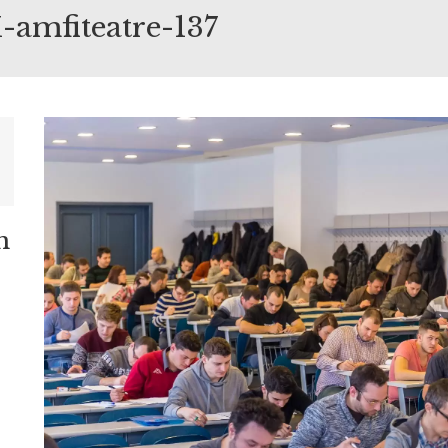
amfiteatre-137
m