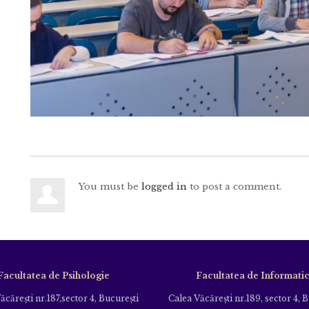
You must be
logged in
to post a comment.
Facultatea de Psihologie
Facultatea de Informati
ăcăreşti nr.187,sector 4, Bucureşti
Calea Văcăreşti nr.189, sector 4, 