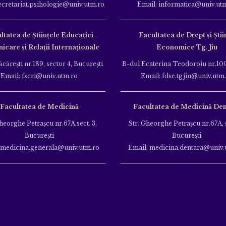
ecretariat.psihologie@univ.utm.ro
Email: informatica@univ.ut
ltatea de Ştiinţele Educației
Facultatea de Drept și Știi
care și Relații Internaționale
Economice Tg. Jiu
căreşti nr.189, sector 4, Bucureşti
B-dul Ecaterina Teodoroiu nr.100
Email: fscri@univ.utm.ro
Email: fdse.tgjiu@univ.utm
Facultatea de Medicină
Facultatea de Medicină Den
heorghe Petraşcu nr.67A,sect. 3,
Str. Gheorghe Petraşcu nr.67A, s
Bucureşti
Bucureşti
 medicina.generala@univ.utm.ro
Email: medicina.dentara@univ.