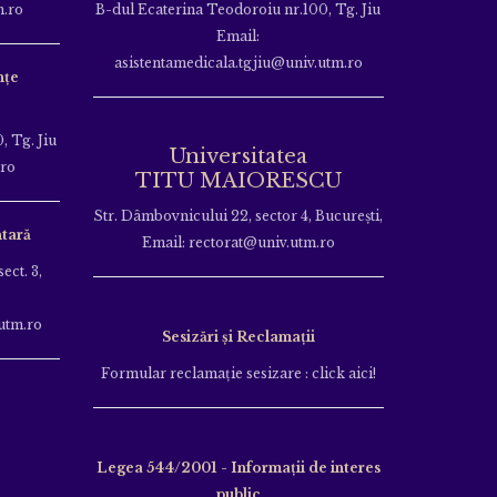
m.ro
B-dul Ecaterina Teodoroiu nr.100, Tg. Jiu
Email:
asistentamedicala.tgjiu@univ.utm.ro
nțe
, Tg. Jiu
Universitatea
.ro
TITU MAIORESCU
Str. Dâmbovnicului 22, sector 4, București,
tară
Email: rectorat@univ.utm.ro
ect. 3,
utm.ro
Sesizări și Reclamații
Formular reclamație sesizare : click aici!
Legea 544/2001 - Informații de interes
public