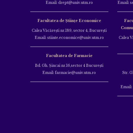
Email: drept@univ.utm.ro
Email: s
Facultatea de Științe Economice
Facu
Comuni
Calea Văcăreşti nr.189, sector 4, Bucureşti
Email: stiinte.economice@univ.utm.ro
Calea Vă
Facultatea de Farmacie
Bd. Gh. Şincai nr.16,sector 4 Bucureşti
Email: farmacie@univ.utm.ro
Str. G
Email: