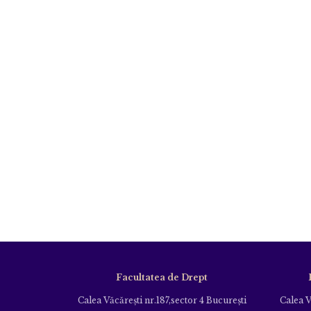
Facultatea de Drept
Calea Văcăreşti nr.187,sector 4 Bucureşti
Calea V