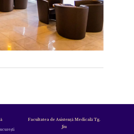
că
Facultatea de Asistență Medicală Tg.
Jiu
Bucureşti