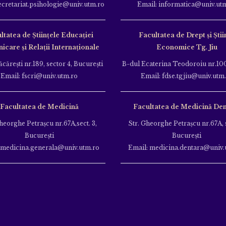
ecretariat.psihologie@univ.utm.ro
Email: informatica@univ.ut
ltatea de Ştiinţele Educației
Facultatea de Drept și Știi
care și Relații Internaționale
Economice Tg. Jiu
căreşti nr.189, sector 4, Bucureşti
B-dul Ecaterina Teodoroiu nr.100
Email: fscri@univ.utm.ro
Email: fdse.tgjiu@univ.utm
Facultatea de Medicină
Facultatea de Medicină Den
heorghe Petraşcu nr.67A,sect. 3,
Str. Gheorghe Petraşcu nr.67A, s
Bucureşti
Bucureşti
 medicina.generala@univ.utm.ro
Email: medicina.dentara@univ.