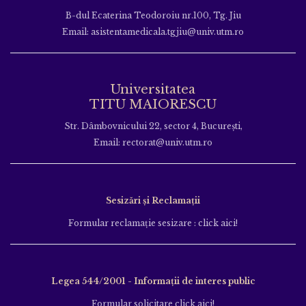
B-dul Ecaterina Teodoroiu nr.100, Tg. Jiu
Email: asistentamedicala.tgjiu@univ.utm.ro
Universitatea
TITU MAIORESCU
Str. Dâmbovnicului 22, sector 4, București,
Email: rectorat@univ.utm.ro
Sesizări și Reclamații
Formular reclamație sesizare : click aici!
Legea 544/2001 - Informații de interes public
Formular solicitare click aici!