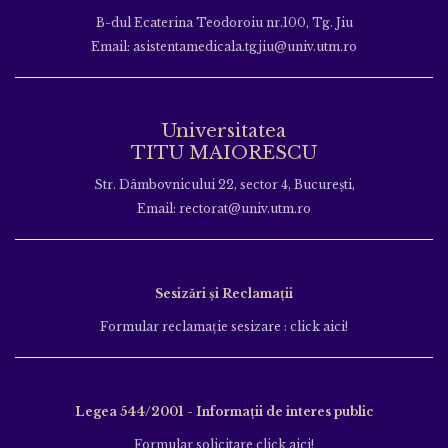
B-dul Ecaterina Teodoroiu nr.100, Tg. Jiu
Email: asistentamedicala.tgjiu@univ.utm.ro
Universitatea
TITU MAIORESCU
Str. Dâmbovnicului 22, sector 4, București,
Email: rectorat@univ.utm.ro
Sesizări și Reclamații
Formular reclamație sesizare : click aici!
Legea 544/2001 - Informații de interes public
Formular solicitare click aici!