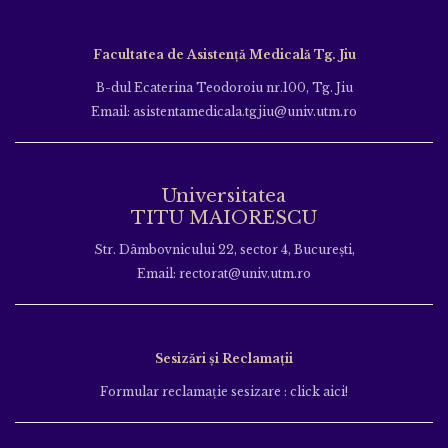
Facultatea de Asistență Medicală Tg. Jiu
B-dul Ecaterina Teodoroiu nr.100, Tg. Jiu
Email: asistentamedicala.tgjiu@univ.utm.ro
Universitatea
TITU MAIORESCU
Str. Dâmbovnicului 22, sector 4, București,
Email: rectorat@univ.utm.ro
Sesizări și Reclamații
Formular reclamație sesizare : click aici!