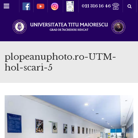
Meniu
021 316 16 46
plopeanuphoto.ro-UTM-
hol-scari-5